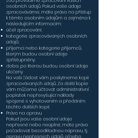
zda provádíme zpracování vašich
osobních údajů. Pokud vaše údaje
zpracováváme, máte právo na přístup
k těmto osobním údajům a zejména k
následujícím informacím:
účel zpracování;
kategorie zpracovávaných osobních
údajů;
příjemci nebo kategorie příjemců,
kterým budou osobní údaje
zpřístupněny;
doba, po kterou budou osobní údaje
uloženy.
Na vaši žádost vám poskytneme kopii
zpracovávaných údajů. Za další kopie
vám můžeme účtovat administrativní
poplatek nepřevyšující náklady
spojené s vyhotovením a předáním
těchto dalších kopií.
Právo na opravu
Pokud jsou vaše osobní údaje
nepřesné nebo neúplné, máte právo
požadovat bezodkladnou nápravu, tj.
opravu nepřesných údajů a/nebo