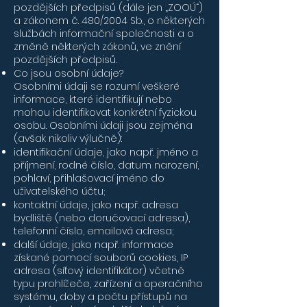
pozdějších předpisů (dále jen „ZOOÚ“)
a zákonem č. 480/2004 Sb., o některých
službách informační společnosti a o
změně některých zákonů, ve znění
pozdějších předpisů.
Co jsou osobní údaje?
Osobními údaji se rozumí veškeré
informace, které identifikují nebo
mohou identifikovat konkrétní fyzickou
osobu. Osobními údaji jsou zejména
(avšak nikoliv výlučně):
identifikační údaje, jako např. jméno a
příjmení, rodné číslo, datum narození,
pohlaví, přihlašovací jméno do
uživatelského účtu;
kontaktní údaje, jako např. adresa
bydliště (nebo doručovací adresa),
telefonní číslo, emailová adresa;
další údaje, jako např. informace
získané pomocí souborů cookies, IP
adresa (síťový identifikátor) včetně
typu prohlížeče, zařízení a operačního
systému, doby a počtu přístupů na