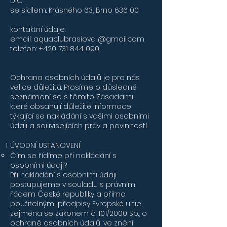
DIČ:
se sídlem: Krásného 63, Brno 636 00
kontaktní údaje:
email: aquaclubrasiova @gmail.com
telefon:
+420 731 844 090
Ochrana osobních údajů je pro nás
velice důležitá. Prosíme o důsledné
seznámení se s těmito Zásadami,
které obsahují důležité informace
týkající se nakládání s vašimi osobními
údaji a souvisejících práv a povinností.
ÚVODNÍ USTANOVENÍ
Čím se řídíme při nakládání s
osobními údaji?
Při nakládání s osobními údaji
postupujeme v souladu s právním
řádem České republiky a přímo
použitelnými předpisy Evropské unie,
zejména se zákonem č. 101/2000 Sb., o
ochraně osobních údajů, ve znění