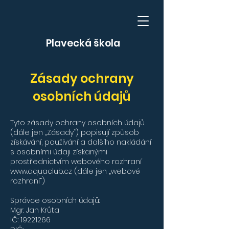
Plavecká škola
Zásady ochrany
osobních údajů
Tyto zásady ochrany osobních údajů
(dále jen „Zásady“) popisují způsob
získávání, používání a dalšího nakládání
s osobními údaji získanými
prostřednictvím webového rozhraní
www.aquaclub.cz
(dále jen „webové
rozhraní“)
Správce osobních údajů:
Mgr. Jan Krůta
IČ:
19221266