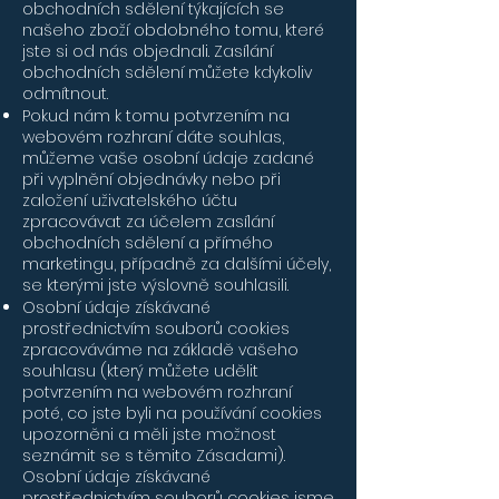
obchodních sdělení týkajících se
našeho zboží obdobného tomu, které
jste si od nás objednali. Zasílání
obchodních sdělení můžete kdykoliv
odmítnout.
Pokud nám k tomu potvrzením na
webovém rozhraní dáte souhlas,
můžeme vaše osobní údaje zadané
při vyplnění objednávky nebo při
založení uživatelského účtu
zpracovávat za účelem zasílání
obchodních sdělení a přímého
marketingu, případně za dalšími účely,
se kterými jste výslovně souhlasili.
Osobní údaje získávané
prostřednictvím souborů cookies
zpracováváme na základě vašeho
souhlasu (který můžete udělit
potvrzením na webovém rozhraní
poté, co jste byli na používání cookies
upozorněni a měli jste možnost
seznámit se s těmito Zásadami).
Osobní údaje získávané
prostřednictvím souborů cookies jsme