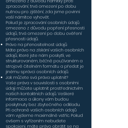
omezeno z důvodu námitky proti
zpracování, trvá omezení po dobu
nutnou pro zjištění, zda jsme povinni
vaší námitce vyhovět.
Pokud je zpracování osobních údajů
omezeno z důvodu popření přesnosti
údajů, trvá omezení po dobu ověření
přesnosti údajů.
Právo na přenositelnost údajů
Máte právo na získání vašich osobních
údajů, které jste nám poskytli, ve
strukturovaném, běžně používaném a
strojově čitelném formátu a předat je
jinému správci osobních údajů.
Jak můžete svá práva uplatnit?
Vaše práva v souvislosti s osobními
údaji můžete uplatnit prostřednictvím
našich kontaktních údajů. Veškeré
informace a úkony vám budou
poskytnuty bez zbytečného odkladu.
Při ochraně vašich osobních údajů
vám vyjdeme maximálně vstříc. Pokud
ovšem s vyřízením nebudete
spokojeni, máte právo obrátit se na