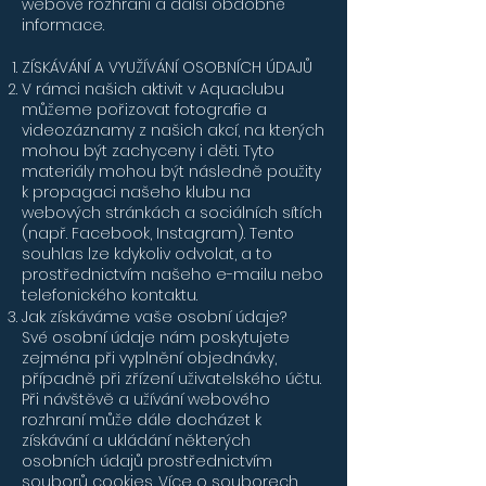
webové rozhraní a další obdobné
informace.
ZÍSKÁVÁNÍ A VYUŽÍVÁNÍ OSOBNÍCH ÚDAJŮ​​
V rámci našich aktivit v Aquaclubu
můžeme pořizovat fotografie a
videozáznamy z našich akcí, na kterých
mohou být zachyceny i děti. Tyto
materiály mohou být následně použity
k propagaci našeho klubu na
webových stránkách a sociálních sítích
(např. Facebook, Instagram). Tento
souhlas lze kdykoliv odvolat, a to
prostřednictvím našeho e-mailu nebo
telefonického kontaktu.
Jak získáváme vaše osobní údaje?
Své osobní údaje nám poskytujete
zejména při vyplnění objednávky,
případně při zřízení uživatelského účtu.
Při návštěvě a užívání webového
rozhraní může dále docházet k
získávání a ukládání některých
osobních údajů prostřednictvím
souborů cookies. Více o souborech