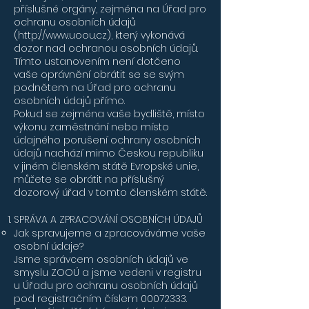
příslušné orgány, zejména na Úřad pro
ochranu osobních údajů
(
http://www.uoou.cz
), který vykonává
dozor nad ochranou osobních údajů.
Tímto ustanovením není dotčeno
vaše oprávnění obrátit se se svým
podnětem na Úřad pro ochranu
osobních údajů přímo.
Pokud se zejména vaše bydliště, místo
výkonu zaměstnání nebo místo
údajného porušení ochrany osobních
údajů nachází mimo Českou republiku
v jiném členském státě Evropské unie,
můžete se obrátit na příslušný
dozorový úřad v tomto členském státě.
SPRÁVA A ZPRACOVÁNÍ OSOBNÍCH ÚDAJŮ
Jak spravujeme a zpracováváme vaše
osobní údaje?
Jsme správcem osobních údajů ve
smyslu ZOOÚ a jsme vedeni v registru
u Úřadu pro ochranu osobních údajů
pod registračním číslem
00072333
.